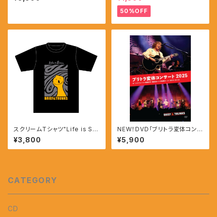
50%OFF
スクリームTシャツ"Life is Scr
NEW！DVD「ブリトラ変体コンサ
eam"
ート2025」【缶バッジ付き】
¥3,800
¥5,900
CATEGORY
CD