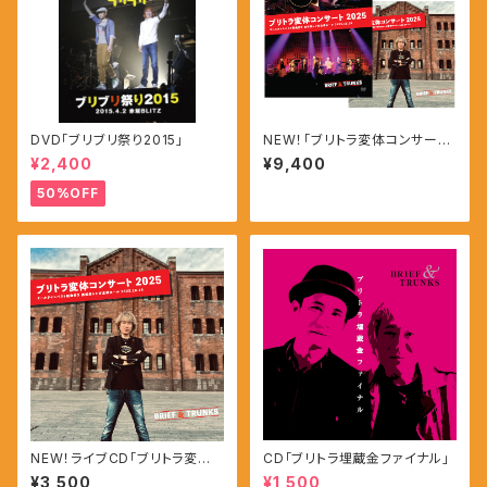
DVD「ブリブリ祭り2015」
NEW！「ブリトラ変体コンサート
2025」DVD+CD【直筆サイン入
¥2,400
¥9,400
りA5ポスター・缶バッジ付き】
50%OFF
NEW！ライブCD「ブリトラ変体
CD「ブリトラ埋蔵金ファイナル」
コンサート2025」
¥3,500
¥1,500