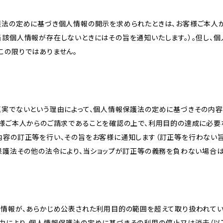
護法の定めに基づき個人情報の開示を求められたときは、お客様ご本人
当該個人情報が存在しないときにはその旨を通知いたします。）。但し、
この限りではありません。
真実でないという理由によって、個人情報保護法の定めに基づきその内容
客様ご本人からのご請求であることを確認の上で、利用目的の達成に必要
内容の訂正等を行い、その旨をお客様に通知します（訂正等を行わない
報保護法その他の法令により、当ショップが訂正等の義務を負わない場合は
人情報が、あらかじめ公表された利用目的の範囲を超えて取り扱われて
由により、個人情報保護法の定めに基づきその利用の停止又は消去（以下