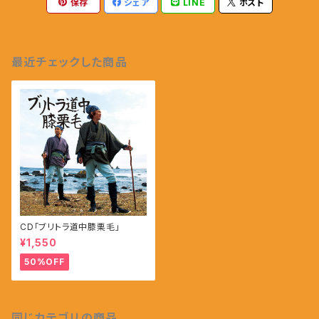
保存
シェア
LINE
ポスト
最近チェックした商品
CD「ブリトラ道中膝栗毛」
¥1,550
50%OFF
同じカテゴリの商品