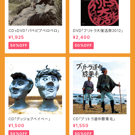
CD+DVD「パペピプペロペロ」
DVD「ブリトラ大復活祭2012」
¥1,925
¥2,400
50%OFF
50%OFF
CD「グッジョブベイベー」
CD「ブリトラ道中膝栗毛」
¥1,500
¥1,550
50%OFF
50%OFF