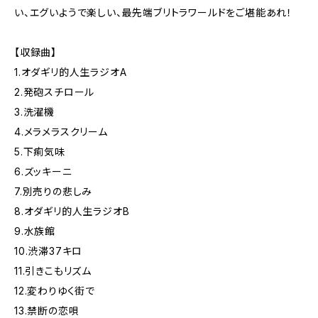
い、エグいようで楽しい、最先端ブリトラワールドをご堪能あれ！
【収録曲】
1.オダギリ的人生ラジオA
2.発砲スチロール
3.洗濯機
4.メラメラスクリーム
5.下痢気味
6.ズッキーニ
7.別売りの悲しみ
8.オダギリ的人生ラジオB
9.水族館
10.渋滞37キロ
11.引きこもリズム
12.変わりゆく街で
13.禁断の恋唄