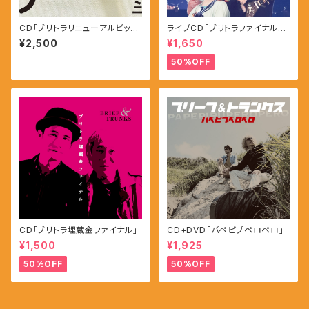
CD「ブリトラリニューアルビッグ
ライブCD「ブリトラファイナルハ
ミニ」
ーモニー2022」
¥2,500
¥1,650
50%OFF
CD「ブリトラ埋蔵金ファイナル」
CD+DVD「パペピプペロペロ」
¥1,500
¥1,925
50%OFF
50%OFF