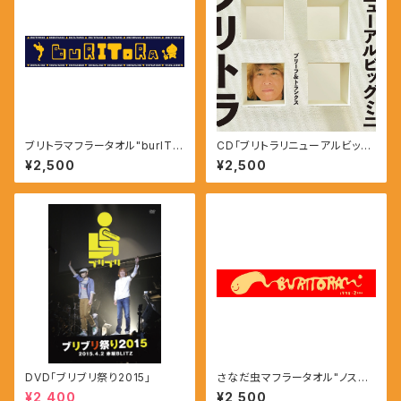
ブリトラマフラータオル"burITO
CD「ブリトラリニューアルビッグ
ra"
ミニ」
¥2,500
¥2,500
DVD「ブリブリ祭り2015」
さなだ虫マフラータオル"ノスタ
ルジー版”
¥2,400
¥2,500