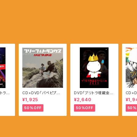
リトラ変
CD+DVD「パペピプペ
DVD「ブリトラ埋蔵金ス
CD+
5」【缶
ロペロ」
ペシャル2019」
金」
¥1,925
¥2,640
¥1,9
50%OFF
50%OFF
50%