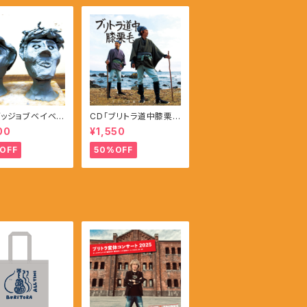
グッジョブベイベ
CD「ブリトラ道中膝栗
毛」
00
¥1,550
OFF
50%OFF