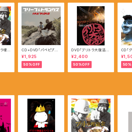
トラ埋蔵
CD+DVD「パペピプペ
DVD「ブリトラ大復活祭
CD「
ロペロ」
2012」
ー」
¥1,925
¥2,400
¥1,5
50%OFF
50%OFF
50%