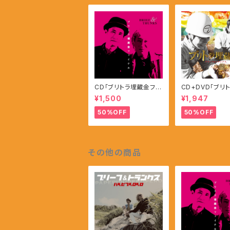
CD「ブリトラ埋蔵金ファ
CD+DVD「ブリ
イナル」
金」
¥1,500
¥1,947
50%OFF
50%OFF
その他の商品