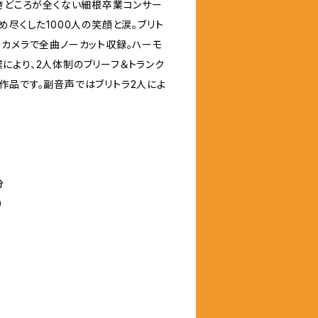
泣きどころが全くない細根卒業コンサー
め尽くした1000人の笑顔と涙。ブリト
のカメラで全曲ノーカット収録。ハーモ
により、2人体制のブリーフ＆トランク
作品です。副音声ではブリトラ2人によ
分
）