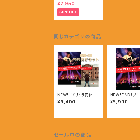
ルハーモニー2022」
¥2,950
50%OFF
同じカテゴリの商品
NEW！「ブリトラ変体コ
NEW！DVD「ブ
ンサート2025」DVD+C
体コンサート202
¥9,400
¥5,900
D【直筆サイン入りA5ポ
バッジ付き】
スター・缶バッジ付き】
セール中の商品