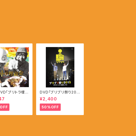
DVD「ブリトラ埋蔵
DVD「ブリブリ祭り201
5」
47
¥2,400
OFF
50%OFF