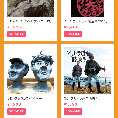
CD+DVD「パペピプペロペロ」
DVD「ブリトラ大復活祭2012」
¥1,925
¥2,400
50%OFF
50%OFF
CD「グッジョブベイベー」
CD「ブリトラ道中膝栗毛」
¥1,500
¥1,550
50%OFF
50%OFF