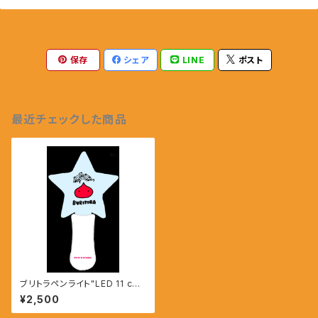
保存
シェア
LINE
ポスト
最近チェックした商品
ブリトラペンライト"LED 11 col
ors"
¥2,500