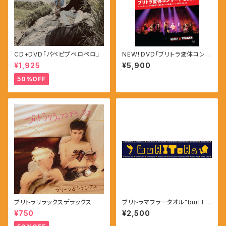
CD+DVD「パペピプペロペロ」
NEW！DVD「ブリトラ変体コンサ
ート2025」【缶バッジ付き】
¥1,925
¥5,900
50%OFF
ブリトラリラックスデラックス
ブリトラマフラータオル"burITO
ra"
¥750
¥2,500